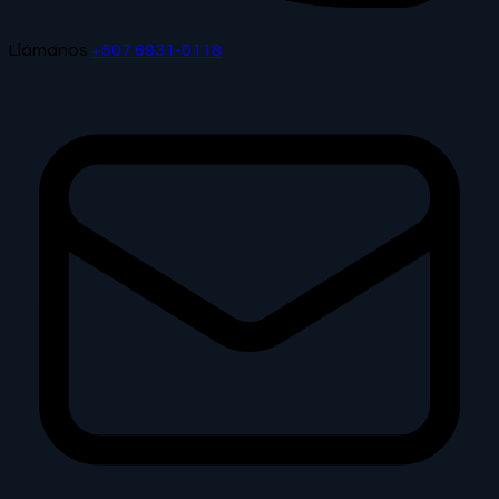
Llámanos
+507 6931-0118