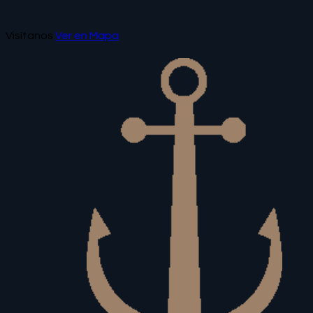
Visítanos
Ver en Mapa